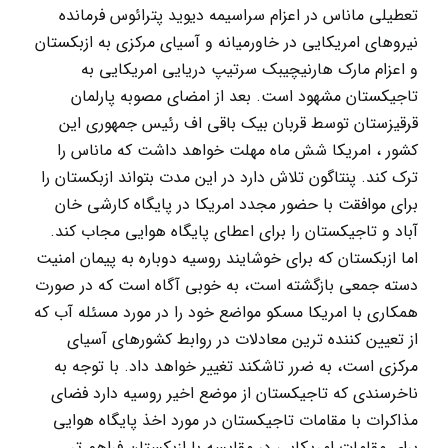
تعطیلی ماناس در اعزام سراسیمه دیوید پترائوس فرمانده
نیروهای امریکایی در خاورمیانه و آسیای مرکزی به ازبکستان
و اعزام مارک هارنیچیبک سرتیپ دریایی امریکایی به
تاجیکستان مشهود است. بعد از امضای مصوبه پارلمان
قرقیزستان توسط قربان بیک باقی اف رئیس جمهوری این
کشور ، امریکا شش ماه مهلت خواهد داشت که ماناس را
ترک کند. پنتاگون تلاش دارد در این مدت بتواند ازبکستان را
برای موافقت با حضور مجدد امریکا در پایگاه کارشی خان
آباد و تاجیکستان را برای اعطای پایگاه هوایی مجاب کند.
اما ازبکستان که برای خوشایند روسیه دوباره به پیمان امنیت
دسته جمعی بازگشته است، به خوبی آگاه است که در صورت
همکاری با امریکا مسکو مواضع خود را در مورد مسئله آب که
از تعیین کننده ترین معادلات در روابط کشورهای آسیای
مرکزی است، به ضرر تاشکند تغییر خواهد داد. با توجه به
ناخرسندی که تاجیکستان از موضع اخیر روسیه دارد فضای
مذاکرات با مقامات تاجیکستان در مورد اخذ پایگاه هوایی
برای مقامات امریکایی در مقایسه با ازبکستان فراهم تر