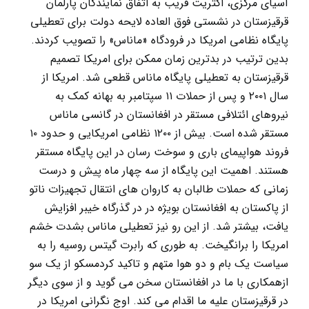
آسیای مرکزی، اکثریت قریب به اتفاق نمایندگان پارلمان
قرقیزستان در نشستی فوق العاده لایحه دولت برای تعطیلی
پایگاه نظامی امریکا در فرودگاه «ماناس» را تصویب کردند.
بدین ترتیب در بدترین زمان ممکن برای امریکا تصمیم
قرقیزستان به تعطیلی پایگاه ماناس قطعی شد. امریکا از
سال ۲۰۰۱ و پس از حملات ۱۱ سپتامبر به بهانه کمک به
نیروهای ائتلافی مستقر در افغانستان در گانسی ماناس
مستقر شده است. بیش از ۱۲۰۰ نظامی امریکایی و حدود ۱۰
فروند هواپیمای باری و سوخت رسان در این پایگاه مستقر
هستند. اهمیت این پایگاه از سه چهار ماه پیش و درست
زمانی که حملات طالبان به کاروان های انتقال تجهیزات ناتو
از پاکستان به افغانستان بویژه در در گذرگاه خیبر افزایش
یافت، بیشتر شد. از این رو نیز تعطیلی ماناس بشدت خشم
امریکا را برانگیخت. به طوری که رابرت گیتس روسیه را به
سیاست یک بام و دو هوا متهم و تاکید کردمسکو از یک سو
ازهمکاری با ما در افغانستان سخن می گوید و از سوی دیگر
در قرقیزستان علیه ما اقدام می کند. اوج نگرانی امریکا در