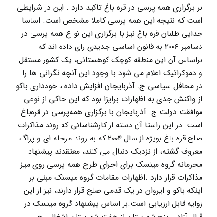
بر برگزاری همه پرسی در قره باغ تاکید دارد . این در شرایطی
است که نتیجه این همه پرسی کاملا مشخص است. اساسا
جدایی طلبان قره باغ نیز با برگزاری این نو ع همه پرسی در
دسامبر ۲۰۰۶ به قانون اساسی جدیدی رای داده اند که
براساس آن این منطقه کوچک کوهستانی، یک کشور مستقل
و دموکراتیک اعلام می شود.با وجود این آنچه نگرانی ها را
در محافل سیاسی ج. آذربایجان افزایش داده ، خودداری باکو
از واکنش جدی به اظهارات برایزا بود که این حاکی از نوعی
موافقت دولت ج. آذربایجان با برگزاری همه‌پرسی در قره‌باغ
است. در این راستا آن دسته از کارشناسانی که روند مذاکرات
صلح قره باغ بویژه از سال ۲۰۰۴ که به روند مرحله ای و پراگ
معروف گشته، از نزدیک دنبال می کنند، معتقدند پیشنهاد
محرمانه گروه مینسک برای اجرای طرح همه پرسی روی میز
مذاکرات قرار دارد .اظهارات مقامات گروه میسنک مبنی بر
اینکه باکو و ایروان در یک قدمی صلح قرار دارند، نیز از این
زوایه قابل ارزیابی است.بر اساس پیشنهاد گروه مینسک در
قبال آزادی پنج شهرستان از هفت شهرستان اشغالی ج.