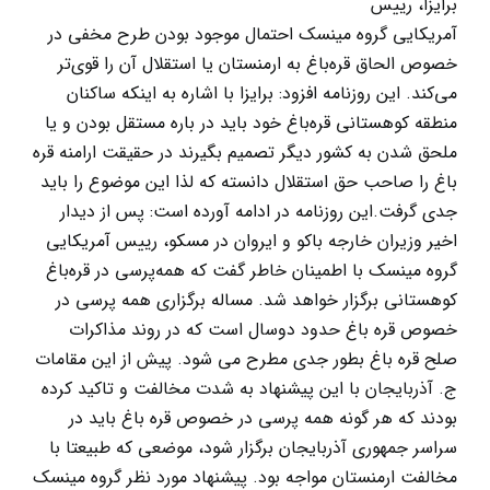
برایزا، رییس
آمریکایی گروه مینسک احتمال موجود بودن طرح‌ مخفی در
خصوص الحاق قره‌باغ به ارمنستان یا استقلال آن را قوی‌تر
می‌کند. این روزنامه افزود: برایزا با اشاره به اینکه ساکنان
منطقه کوهستانی قره‌باغ خود باید در باره مستقل بودن و یا
ملحق شدن به کشور دیگر تصمیم بگیرند در حقیقت ارامنه قره
باغ را صاحب حق استقلال دانسته که لذا این موضوع را باید
جدی گرفت.این روزنامه در ادامه آورده است: پس از دیدار
اخیر وزیران خارجه باکو و ایروان در مسکو، رییس آمریکایی
گروه مینسک با اطمینان خاطر گفت که همه‌پرسی در قره‌باغ
کوهستانی برگزار خواهد شد. مساله برگزاری همه پرسی در
خصوص قره باغ حدود دوسال است که در روند مذاکرات
صلح قره باغ بطور جدی مطرح می شود. پیش از این مقامات
ج. آذربایجان با این پیشنهاد به شدت مخالفت و تاکید کرده
بودند که هر گونه همه پرسی در خصوص قره باغ باید در
سراسر جمهوری آذربایجان برگزار شود، موضعی که طبیعتا با
مخالفت ارمنستان مواجه بود. پیشنهاد مورد نظر گروه مینسک