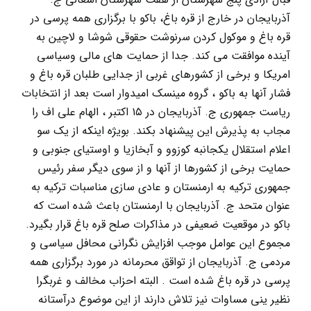
آذربایجان در خارج از قره باغ، باکو با برگزاری همه پرسی در
قره باغ و موکول کردن سرنوشت حقوقی شوشا و لاچین به
آینده موافقت می کند. جدا از حمایت های مالی وسیاسی
امریکا و برخی از کشورهای غربی از جدایی طلبان قره باغ و
فشار آنها به باکو ، گروه مینسک امیدوار است بعد از انتخابات
ریاست جمهوری ج. آذربایجان در ۱۵ اکتبر ، الهام علی اف را
مجاب به پذیرش این پیشنهاد بکند. بویژه اینکه از یک سو
اعلام استقلال یکجانبه کوزوو و آبخازیا و اوستیای جنوبی و
حمایت برخی از کشورها از آنها و از سوی دیگر سفر رئیس
جمهوری ترکیه به ارمنستان و عادی سازی مناسبات ترکیه به
عنوان متحد ج. آذربایجان با ارمنستان باعث شده است که
باکو در موقعیت ضعیفی در مذاکرات صلح قره باغ قرار بگیرد.
مجموع این عوامل موجب افزایش نگرانی محافل سیاسی و
مردمی ج. آذربایجان از تواقق محرمانه در مورد برگزاری همه
پرسی در قره باغ شده است . البته احزاب مخالف و غربگرا
نظیر ینی مساوات نیز تلاش دارند از این موضوع درآستانه