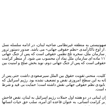
صهونیستی به منطقه غیرنظامی ضاحیه لبنان، در ادامه سلسله نسل
از اوج ناکارآمدی «نظم حقوقی جهانی» می باشد. صدور دستور ترور
قر سازمان ملل، سخره تلخ نظمی حقوقی است که پس از جنگ جهانی
دوم و با اندوه از کشته شدن میلیون ها انسان بی گناه در کنفرانس های دامبارتن اوکس، یالتا و سان فرانسیسکو شکل گرفته بود و منشور ۱۱۱ ماده ای سازمان ملل نماد آن محسوب می شود. از منظر کرامت
ظم حقوقی است که پس از جنگ جهانی دوم، نوید بخش صلح و امنیت بین
در کلیت، منحنی تقویت حقوق بین الملل سیرصعودی داشت حتی پس از
ه به این سطح امروزی نقض و تضعیف نشده بود. رژیم اسرائیل که
وع دیگر کشورهای جهان در تضعیف و نابودی نظم حقوقی جهانی نقش داشته است؛ حمایت بی قید و شرط
ه است.
 لبنانی در دو هفته اول حملات رژیم اسرائیل به لبنان، نقض فاحش
ر کرامت انسانی، به عنوان قاعده ای آمره، سلب حق حیات انسانها