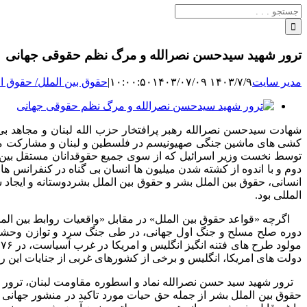
جستجو
برای:
ترور شهید سیدحسن نصرالله و مرگ نظم حقوقی جهانی
مدیر سایت
۱۴۰۳/۷/۹ ۱۰:۰۰:۵۰
۱۴۰۳/۰۷/۰۹
|
حقوق بین الملل/ حقوق اق
نمایش
تصویر
شهادت سیدحسن نصرالله رهبر پرافتخار حزب الله لبنان و مجاهد ب
بزرگ
کشی های ماشین جنگی صهیونیسم در فلسطین و لبنان و مشارکت موثر 
توسط نخست وزیر اسرائیل که از سوی جمیع حقوقدانان مستقل بین 
انسانی، حقوق بین الملل بشر و حقوق بین الملل بشردوستانه و ایجاد
المللی بود.
اگرچه «قواعد حقوق بین الملل» در مقابل «واقعیات روابط بین الم
دوره صلح مسلح و جنگ اول جهانی، در طی جنگ سرد و توازن وحشت 
م
دولت های امریکا، انگلیس و برخی از کشورهای غربی از جنایات این ر
ترور شهید سید حسن نصرالله نماد و اسطوره مقاومت لبنان، ترور و 
حقوق بین الملل بشر از جمله حق حیات مورد تاکید در منشور جهانی