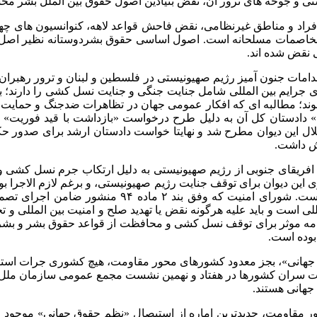
یستی و جوخه های ترور آن، نقض بنیادین اصول حقوق بین الملل بشر م
خاصمات مسلحانه است. اصول اساسی حقوق بشردوستانه نظیر اصل تف
 نقض شده اند.
نامه دیوان بین المللی کیفری (اساسنامه ۱۹۹۸ رم)، اقدامات جنون آمیز رژیم صهیونیستی در ف
 جرایم بین المللی شامل جنایت جنگی و جنایت نسل کشی را دارند؛ بناب
ند؛ مطالبه ای که افکار عمومی جهان در تظاهرات ضدجنگ و حمایت از م
ه دیوان بین المللی کیفری (ICC) و «کریم خان» دادستان کل آن به دلیل طرح درخواست «باز
نحلال این دیوان مطرح شد و نهایتا خواست دادستان ارشد برای صدور
قش داشت.
ندین دستور موقت از سوی این دیوان برای توقف جنایت رژیم صهیونیستی، و برغم لاز
صهیونیستی به پشتوانه حمایت امریکا از اجرای آنها خو
 است و باید علیه هرگونه نقض یا تهدید صلح و امنیت بین المللی و تج
ه موثر برای توقف نسل کشی و محافظت از قواعد حقوق بشر و بشردوس
 جهانی»، بجز معدود کشورهای محور مقاومت، هیچ کشوری جرات استف
لبات سران کشورها در هفتاد و نهمین نشست مجمع عمومی سازمان ملل 
جهانی هستند.
ر مقاومت، جدیدترین اماره از استیصال «نظم حقوق جهانی» موجود 