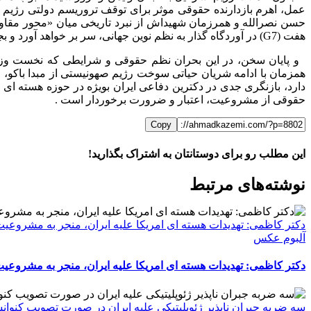
عمل، اهرم بازدارنده حقوقی موثر برای توقف تروریسم دولتی رژیم ص
حسن نصرالله و همرزمان شهیداش از نبرد تاریخی میان «محور مقاو
هفت (G7) در آوردگاه گذار به نظم نوین جهانی، سر بر خواهد آورد و بجای «نیواُوردر» (New Order) مورد نظر صهیونیسم، دادگاه نورمبرگ نوینی برای مجازات آمران و عاملان نسل کشی را ایجاد خواهد کرد.
و پایان سخن، در این بحران نظم حقوقی و شرایطی که نخست وزیر 
همزمان با ادامه شریان حیاتی سوخت رژیم صهونیستی از مبدا باکو، عم
دارد، بازنگری جدی در دکترین دفاعی ایران بویژه در حوزه هسته 
حقوقی از مشروعیت، اعتبار و ضرورت برخوردار است .
Copy
این مطلب رو برای دوستانتان به اشتراک بگذارید!
WhatsApp
Facebook
Telegram
LinkedIn
X
ایمیل
نوشته‌‌های مرتبط
دکتر کاظمی: تهدیدات هسته ای امریکا علیه ایران، منجر به مشروعیت
آلبوم عکس
دکتر کاظمی: تهدیدات هسته ای امریکا علیه ایران، منجر به مشروعیت
سه ضربه جبران ناپذیر ژئوپلیتیکی علیه ایران در صورت تصویب کنوا