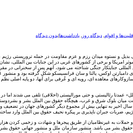
لیت‌ها و اقوام
,
دیدگاه روز
,
یادداشت‌ها
|
بدون دیدگاه
ی بدیل و نستوه میدان رزم و عزم مقاومت در حمله تروریستی رژیم 
امریکا و برخی از کشورهای غربی در این جنایات بین المللی، نشان 
المللی جنایتکار جنگی شناخته می شود، آنهم پس از سخنرانی در م
 سازوکارهای معاهده ای، رویه ای و عُرفی برای آنها، دو پایه اصلی ن
لل» عمدتا رئالیستی و حتی مورالیستی (اخلاقی) تلقی می شدند اما 
میان بلوک شرق و غرب، هیچگاه حقوق بین الملل بشر و بشردوستان
ولود طرح های فتنه انگیز انگلیس و امریکا در غرب آسیاست، در ۷۶ سال اخیر به تنهایی بیش از مجم
ژیم، ضربات جبران ناپذیری بر پیکره نحیف حقوق بین الملل وارد ساخت
حملات به غیرنظامیان از طریق پیجرها و شهادت و زخمی کردن هزاران
 حقوق بشر می باشد. منشور سازمان ملل و منشور جهانی حقوق بشر ب