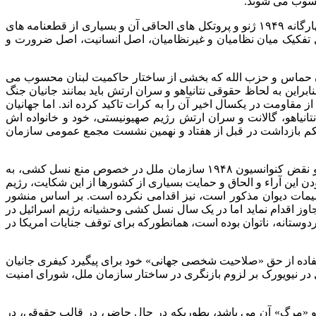
حسوب می شوند.
از منظر حقوق بین الملل بشر دوستانه، تروریسم دولتی و حملات به افراد و مناطق غیرنظامی، نقض فاحش قواعد لاهه، کنوانسیون های چهارگانه ۱۹۴۹ ژنو و پروتکل های الحاقی آن و بسیاری از قطعنامه های
کیک میان نظامیان و غیرنظامیان، اصل انسانیت، اصل ضرورت و
لسطین و لبنان و ترور رهبران حماس و حزب الله که بخشی از ساختار حاکمیت لبنان محسوب می
راین به لحاظ حقوقی نتانیاهو و سران ارتش باید بمانند جانیان جنگ
قاومت در یکسال اخیر آن را به کرات تاکید کرده اند. اما جهانیان
داشت با قید فوریت» نتانیاهو، گالانت و سران ارتش رژیم صهیونیستی، خود و خانواده اش
 حکم بازداشت در قبل از هفتاد و نهمین نشست مجمع عمومی سازمان
از سویی علیرغم گذشت حدود یک سال از شکایت ۲۹ دسامبر ۲۰۲۳ افریقای جنوبی از رژیم صهیونیستی به دلیل ارتکاب جرم نسل کشی و نقض کنوانسیون ۱۹۴۸ سازمان ملل در خصوص منع نسل کشی، به
م الاجرا بودن این آراء و الحاق و حمایت بسیاری از کشورها از این شکایت، رژیم
دداری کرده است. شورای امنیت که وفق بند ۲ ماده ۹۴ منشور ضامن اجرای تصمیمات دیوان مذکور است، نیز اقدامی نکرده است. بر اساس منشور
اوز اقدام نماید اما در یک سال نسل کشی وحشیانه رژیم اسرائیل در
تانه، ناتوان بوده است، همانطورکه برای توقف جنایات امریکا در
اده از حق «صلاحیت شخصی جهانی» خود برای پیگیرد کیفری جانیان
در نیویورک بر لزوم بازنگری در ساختار سازمان ملل، شورای امنیت
و «مرگ» آن می باشد، بطوریکه در حال حاضر، در قالب حقوقی، در