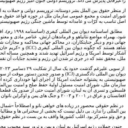
را غیرقابل پذیرش می داند. تروریسم دولتی جنون آمیز رژیم صهیون
شورای امنیت و مجمع عمومی سازمان ملل در حوزه قواعد حقوق م
اصل تناسب به کرّات و عامدانه توسط ماشین جنگی رژیم صهیونیستی
مطابق اساس
شود، بهمراه مواضع نتانیاهو و فرماندهان ارتش، عناصر مادی و معنوی
جهانی دوم و دیگر جنایتکاران، در محاکم جهانی محاکمه و مجازات شو
شاهد هستند که چگون
آشکار توسط امریکا و رژیم اسرائیل تهدید شدند و همچنین مساله ا
ملل، محقق نشد که در جری تر شدن این رژیم و تشدید جنایات آن ن
دیوان بین المللی دادگستری (ICJ) و صدور چ
سازمان ملل، شورای امنیت مسئول اولیۀ حفظ صلح و امنیت بین‌المللی
فلسطین و تسری آن به لبنان، شورای امنیت حتی از صدور یک قطعنام
افغانستان و عراق در ۲۰۰۱ و ۲۰۰۳ و جنگ های یمن و اوکراین ناتوان بوده است.
در نظم حقوقی محصور در زیاده های خواهی ناتو و اصطلاحاً «شمال
بین المللی را ندارد. بی دلیل نیست که بخشی از سخنرانی ها و مطا
و حق وتو متمرکز بود. اغلب کشورها واقف به بن بست در نظم حقوق 
جنون حملات رژیم اسرائیل به لبنان و یمن و ترور سید محبوب محو