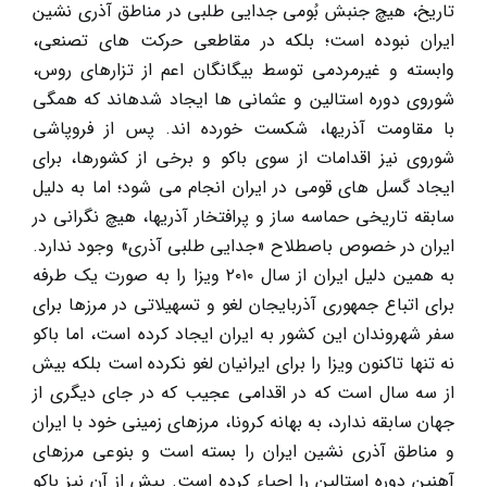
تاریخ، هیچ جنبش بُومی جدایی طلبی در مناطق آذری نشین
ایران نبوده است؛ بلکه در مقاطعی حرکت های تصنعی،
وابسته و غیرمردمی توسط بیگانگان اعم از تزارهای روس،
شوروی دوره استالین و عثمانی ها ایجاد شده­اند که همگی
با مقاومت آذریها، شکست خورده اند. پس از فروپاشی
شوروی نیز اقدامات از سوی باکو و برخی از کشورها، برای
ایجاد گسل های قومی در ایران انجام می شود؛ اما به دلیل
سابقه تاریخی حماسه ساز و پرافتخار آذریها، هیچ نگرانی در
ایران در خصوص باصطلاح «جدایی طلبی آذری» وجود ندارد.
به همین دلیل ایران از سال ۲۰۱۰ ویزا را به صورت یک طرفه
برای اتباع جمهوری آذربایجان لغو و تسهیلاتی در مرزها برای
سفر شهروندان این کشور به ایران ایجاد کرده است، اما باکو
نه تنها تاکنون ویزا را برای ایرانیان لغو نکرده است بلکه بیش
از سه سال است که در اقدامی عجیب که در جای دیگری از
جهان سابقه ندارد، به بهانه کرونا، مرزهای زمینی خود با ایران
و مناطق آذری نشین ایران را بسته است و بنوعی مرزهای
آهنین دوره استالین را احیاء کرده است. پیش از آن نیز باکو