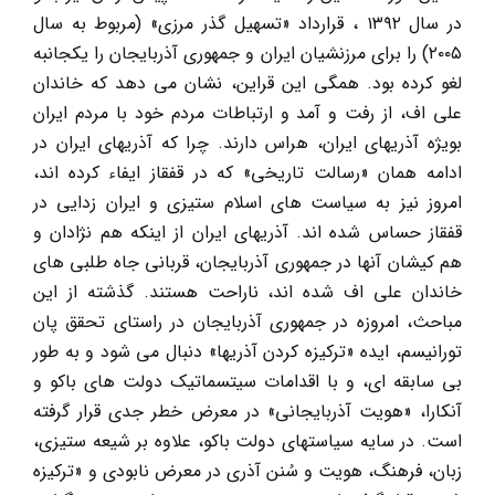
در سال ۱۳۹۲ ، قرارداد «تسهیل گذر مرزی» (مربوط به سال
۲۰۰۵) را برای مرزنشیان ایران و جمهوری آذربایجان را یکجانبه
لغو کرده بود. همگی این قراین، نشان می دهد که خاندان
علی اف، از رفت و آمد و ارتباطات مردم خود با مردم ایران
بویژه آذریهای ایران، هراس دارند. چرا که آذریهای ایران در
ادامه همان «رسالت تاریخی» که در قفقاز ایفاء کرده اند،
امروز نیز به سیاست های اسلام ستیزی و ایران زدایی در
قفقاز حساس شده اند. آذریهای ایران از اینکه هم نژادان و
هم کیشان آنها در جمهوری آذربایجان، قربانی جاه طلبی های
خاندان علی اف شده اند، ناراحت هستند. گذشته از این
مباحث، امروزه در جمهوری آذربایجان در راستای تحقق پان
تورانیسم، ایده «ترکیزه کردن آذریها» دنبال می شود و به طور
بی سابقه ای، و با اقدامات سیتسماتیک دولت های باکو و
آنکارا، «هویت آذربایجانی» در معرض خطر جدی قرار گرفته
است. در سایه سیاستهای دولت باکو، علاوه بر شیعه ستیزی،
زبان، فرهنگ، هویت و سُنن آذری در معرض نابودی و «ترکیزه