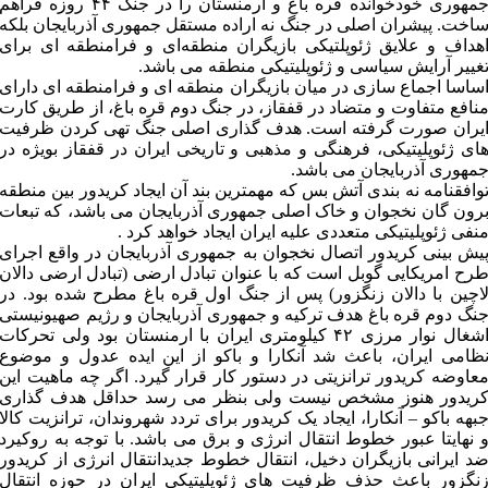
جمهوری خودخوانده قره باغ و ارمنستان را در جنگ ۴۴ روزه فراهم
اخت. پیشران اصلی در جنگ نه اراده مستقل جمهوری آذربایجان بلکه
هداف و علایق ژئوپلتیکی بازیگران منطقه‌ای و فرامنطقه ای برای
غییر آرایش سیاسی و ژئوپلیتیکی منطقه می باشد.
ساسا اجماع سازی در میان بازیگران منطقه ای و فرامنطقه ای دارای
نافع متفاوت و متضاد در قفقاز، در جنگ دوم قره باغ، از طریق کارت
یران صورت گرفته است. هدف گذاری اصلی جنگ تهی کردن ظرفیت
ای ژئوپلیتیکی، فرهنگی و مذهبی و تاریخی ایران در قفقاز بویژه در
مهوری آذربایجان می باشد.
وافقنامه نه بندی آتش بس که مهمترین بند آن ایجاد کریدور بین منطقه
رون گان نخجوان و خاک اصلی جمهوری آذربایجان می باشد، که تبعات
نفی ژئوپلیتیکی متعددی علیه ایران ایجاد خواهد کرد .
یش بینی کریدور اتصال نخجوان به جمهوری آذربایجان در واقع اجرای
رح امریکایی گوبل است که با عنوان تبادل ارضی (تبادل ارضی دالان
اچین با دالان زنگزور) پس از جنگ اول قره باغ مطرح شده بود. در
نگ دوم قره باغ هدف ترکیه و جمهوری آذربایجان و رژیم صهیونیستی
اشغال نوار مرزی ۴۲ کیلومتری ایران با ارمنستان بود ولی تحرکات
ظامی ایران، باعث شد آنکارا و باکو از این ایده عدول و موضوع
عاوضه کریدور ترانزیتی در دستور کار قرار گیرد. اگر چه ماهیت این
ریدور هنوز مشخص نیست ولی بنظر می رسد حداقل هدف گذاری
بهه باکو – آنکارا، ایجاد یک کریدور برای تردد شهروندان، ترانزیت کالا
 نهایتا عبور خطوط انتقال انرژی و برق می باشد. با توجه به روکیرد
د ایرانی بازیگران دخیل، انتقال خطوط جدیدانتقال انرژی از کریدور
نگزور باعث حذف ظرفیت های ژئوپلیتیکی ایران در حوزه انتقال