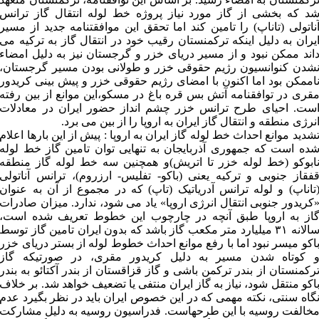
د که بخشی از گاز مورد نیاز پروژه خط لوله انتقال گاز ترانس
ناتولی (تاناپ) را تامین کند اما تحقق این موافقتنامه جدید از مسیر
یران به دلیل اینکه ترکمنستان رقیب خود در انتقال گاز به ترکیه می
اند ممکن نبود و از مسیر دریای خزر و گرجستان نیز به دلیل امضاء
شدن کنوانسیون رژیم حقوقی خزر و طولانی بودن مسیر گرجستان،
اممکن بود اما اکنون با امضای رژیم حقوقی خزر و پیش بینی کریدور
قری در توافقنامه آتش بس قره باغ در مسکو،این موانع از بین رفته
ست. احیای طرح ترانس خزر چشم انداز حضور ایران در معادلات
نرژی منطقه و انتقال گاز ایران به اروپا را از بین می برد.
شدید موانع احداث خط لوله گاز ایران به اروپا : پیش از این بارها اعلام
ده است که جمهوری آذربایجان به تنهایی توان تامین گاز خط لوله
ابوکو (خط لوله خزر تا اتریش)و همچنین سه خط لوله گاز منطقه
فقاز جنوبی و ترکیه یعنی (باکو- تفلیس- ارزروم)، ترانس آناتولی
تاناپ) و لوله ترانس آدریاتیک (تاپ) که در مجموع از آن به عنوان
کریدور جنوبی انتقال انرژی اروپا» یاد می شود، ندارد. میزان صادرات
از به اروپا طبق آنچه در چارچوب این خطوط تعریف شده است،
سالانه ۳۱ میلیارد متر مکعب گاز باشد که بدون ایران تامین گاز توسط
اکو میسر نبود اما با رفع موانع احداث خطوط لوله از بستر دریای خزر
 کوتاه شدن مسیر به دلیل کریدور مقری، در صورتیکه گاز
رکمنستان از بندر ترکمن باشی و گاز قزاقستان از بندر آکتائو به بندر
اکو منتقل شود، نیاز به گاز ایران منتفی یا تضعیف خواهد شد. بر خلاف
گاه سنتی، نکته مهمی که در این خصوص ایران باید در نظر بگیرد عدم
خالفت روسیه با این طرحهاست. فدراسیون روسیه به دلیل مشارکت