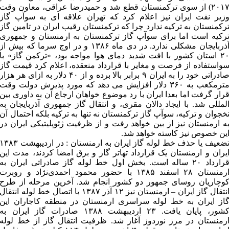
۲۰۱۷) از سوی ترکمنستان قطع شد و حمیدرضا عراقی، معاون وقت
زیر نفت ایران نیز اعلام کرد که تهران علاقه ای به سوآپ گاز
رکمنستان به ترکیه ندارد چرا که ترکمنستان رقیب ایران در تامین گاز
رکیه است اما برای سوآپ گاز ترکمنستان به ارمنستان و جمهوری
آذربایجان مشکلی ندارد. در دی ماه ۱۳۸۶ و در اوج سرما که بیش از
۲۰ استان کشور با افت شدید دمای هوا مواجه بود، «ترکمن گاز» با
واستفاده از فرصت و مغایر با قرارداد منعقده، اعلام کرد قیمت گاز
صادراتی خود را به ایران ۹ برابر بالا برده و از ۴۰ دلار به ازای هر هزار
مترمکعب به ۳۶۰ دلار افزایش می دهد که مورد پذیرش دولت وقت
رار گرفت اما بعدا ایران با رد موضوع خواهان ارجاع آن به داوری بین
لمللی شد. با ایجاد دالان مقری، و انتقال گاز جمهوری آذربایجان به
خجوان و ترکیه، سوآپ گاز ترکمنستان نه تنها به ترکیه بلکه احتمال آن
ه ارمنستان نیز از بین خواهد رفت و از ظرفیت ژئوپلیتیکی ایران در
ین خصوص نیز کاسته خواهد شد.
تضعیف یا حذف خط لوله گاز ایران به ارمنستان : در اردیبهشت ۳۸۳
یران و ارمنستان یک قرارداد تهاتر گاز و برق امضا کردند، مدت این
قرارداد ۲۰ ساله است. بخش اول خط لوله گاز صادراتی ایران به
ارمنستان ۲۸ اسفند ۱۳۸۵ با حضور محمود احمدی‌نژاد و روبرت
وچاریان روسای جمهور دو کشور انجام شد. آخرین مرحله از طرح
انتقال گاز ایران – ارمنستان نیز ۱۲ آذر ۱۳۸۷ با اتصال خط لوله انتقال
از ایران به خط لوله سراسری ارمنستان در منطقه کاجاران این
کشور، پایان یافت. ۲۳ اردیبهشت ۱۳۸۸ صادرات گاز ایران به
رمنستان در مرز نوردوز آغاز شد. ظرفیت انتقال گاز از خط لوله