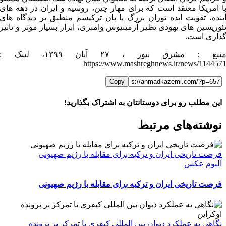
ا امریکا معتقد است که برای مهار چین، روسیه و ایران در دهه های
ینده، تقویت ایده توران بزرگ یا پان ترکیسم منطبق بر دیدگاه های
ئوریسین های یهودی نظیر آرمینیوس وامبری، ابزار بسیار موثر و تاثیر
ذاری است.
منبع : مشرق نیور ، ۲۷ آبان ۱۳۹۹، لینک :
https://www.mashreghnews.ir/news/114457
Copy
این مطلب رو برای دوستانتان به اشتراک بگذارید!
WhatsApp
Facebook
Telegram
LinkedIn
X
ایمیل
نوشته‌‌های مرتبط
فرصت تاریخی ایران و ترکیه برای مقابله با رژیم صهیونی
آلبوم عکس
فرصت تاریخی ایران و ترکیه برای مقابله با رژیم صهیونی
نگاهی به عملکرد دیوان بین المللی کیفری با تمرکز بر پرونده