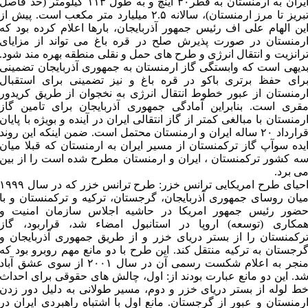
ایران به ارمنستان به قطر۳۰ اینچ و به طول ۱۱۳ کیلومتر (حد فاصل
تبریز تا مرز ارمنستان)، سالانه ۲.۵ میلیارد متر مکعب است. پیش از
ین الهام علی اف رئیس جمهور آذربایجان، بارها اعلام کرده بود که
رمنستان در صورت پذیرش صلح در قره باغ می تواند از مزایای
رانزیت و انتقال انرژی و طرح های حمل و نقلی منطقه بهره مند شود.
دیهی است که وابستگی گاز ارمنستان به جمهوری آذربایجان تضمینی
رای حفظ برتری باکو در قره باغ و نیز تضمینی برای استقبال
رمنستان از عبور خطوط انتقال انرژی به نخجوان از طریق کریدور
قری است. بنابراین آمادگی جمهوری آذربایجان برای تامین گاز
رمنستان با مبالغی کمتر از گاز انتقالی ایران در آینده و بویژه با پایان
قرارداد ۲۰ ساله ایران و ارمنستان محتمل است. ضمن اینکه این روند
یده سوآپ گاز ترکمنستان از مسیر ایران به ارمنستان که قبلا میان
ه کشور ترکمنستان ، ایران و ارمنستان مطرح شده است را از بین
ی برد.
احیای طرح امریکایی ترانس خزر: طرح ترانس خزر که در سال ۹۹۹
یان روسای جمهوری آذربایجان، گرجستان، ترکیه و ترکمنستان و با
ضور رئیس جمهور امریکا در حاشیه اجلاس سازمان امنیت و
مکاری (توسعه) اروپا در استانبول امضاء شد، قراربود، گاز
رکمنستان را از بستر دریای خزر و از طریق جمهوری آذربایجان و
رجستان به ترکیه منتقل کند. این طرح با دو مانع مهم روبرو بود که
منجر به اعلام شکست رسمی آن در سال ۲۰۰۱ از سوی عشق آباد
د. این دو مانع عبارت بودند از: اول، چالش های حقوقی برای احداث
ط لوله از بستر دریای خزر و دوم، مسیر طولانی به دلیل دور زدن
رمنستان و عبور از گرجستان. مانع اول با اشتباه راهبردی ایران در