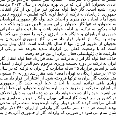
عادی نخجوان) آغاز کرد که برای بهره برداری در سال ۲۰۲۲ برنامه
یزی شده است. گاز خط لوله مذکور نیز قرار بود از گاز انتقالی
مهوری آذربایجان به ترکیه از خط لوله باکو- تفلیس – ارزروم تامین
ود اما با ایجاد دالان مقری و احداث خط لوله گاز جمهوری آذربایجان
ه نخجوان، نه تنها گاز نخجوان از این مسیر تامین می شود بلکه خط
وله مذکور به ترکیه نیز ادامه خواهد یافت و ظرفیت های صادراتی
مهوری آذربایجان و جایگاه هاب انرژی ترکیه را تقویت می کند. با
وجه به اینکه از اعتبار قرار داد سوآپ گاز جمهوری آذربایجان به
نخجوان از طریق ایران، تنها ۴ سال باقیمانده است قابل پیش بینی
ست که با وضعیت فعلی این قرارداد تمدید نخواهد شد و یکی از
رفیت های ژئوپلیتیکی فعال ایران، از بین خواهد رفت.
ذف خط لوله گاز ایران به ترکیه در آینده: قرارداد خط لوله انتقال گاز
یران به ترکیه در دوره نخست وزیری مرحوم نجم الدین اربکان امضاء
شد. بر اساس قرارداد ۲۵ ساله صادارت گاز ایران به ترکیه که در سال
۱۹۹۶ در سفر اربکان به تهران امضاء شد، مقرر شد روزانه ۳۰ میلیون
تر مکعب گاز ایران به ترکها فروخته شود. از اعتبار این قرار داد مدت
یادی باقی نمانده است. با احداث خط لوله جدید گاز جمهوری
ذربایجان به ترکیه از طریق جنوب ارمنستان و نخجوان، این خط لوله
یز اهمیت خود را از دست خواهد داد. در دو دهه اخیر، به دلیل اختلاف
و کشور بر سر قیمت گاز ارسالی، تهران و آنکارا دو بار به داوری بین
لمللی مراجعه کردند که هر دوبار ترکیه بارنده بوده است. ترکها مدعی
بودند قیمت هر ۱۰۰۰ متر مکعب گاز وارداتی از ایران ۴۹۰ دلار برای
ان تمام می شود در صورتی که واردات گاز از جمهوری آذربایجان به