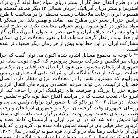
ر دو طرح انتقال خط گاز از بستر دریای سیاه (خط لوله گازی ترک
استریم) و بستر دریای آدریاتیک (جریان شمالی ۲) دیگر همانند گذشته و
مسو با ایران، رعایت ملاحظات زیست محیطی را در مخالفت با طرح
رانس خزر از بستر خزر مطرح نمی نماید، و بهمین دلیل نیز مسکو با
واد مذکور در کنوانسیون رژیم حقوقی مخالفت نکرد. در طرح اولیه
ابوکو مشارکت عراق، ایران و حتی مصر به عنوان تأمین‌کنندگان گاز
ین خط لوله در نظر گرفته شده‌اند، اما با تغییر معادلات انرژی، امکان
شارکت ایران در این خط لوله بیش از هر زمان دیگر ضعیف تر شده
ست.
* با توجه به مجموع مسایل اشاره شده اکنون می توان گفت که چرا
وباه پیر انگلیس و شرکت بریتیش پترولیوم که اکنون دولت سایه در
مهوری آذربایجان محسوب می شود. از اتصال جغرافیایی پان ترکیسم
مایت می کند. از دیدگاه انگلستان و شرکت نفتی استعماری بریتیش
ترولیوم که مهمترین نقش را در معادلات انرژی قفقاز دارد، اتصال
ط پان ترکیسم، می تواند صرفه اقتصادی پروژه های انتقال انرژی
وزه خزر را پررنگ و ظرفیت های ژئوپلیتیک ایران را حذف کند. از
ینرو جای تعجب نیست که در مراسم افتتاح خط لوله باکو – تفلیس –
جیحان در سال ۲۰۰۶ در باکو که با حضور لُرد براوان رئیس بی پی و
وسای جمهوری وقت گرجستان، ترکیه و جمهوری آذربایجان و رجب
یب اردوغان نخست وزیر وقت ترکیه برگزار شد، نقشه ای توسط
نها نمایش داده شد که در آن مرز ایران با ارمنستان کاملا قطع و
ریدور جغرافیایی پان ترکیسم نمایش داده شده بود. کریدوری که پایه
اول آن با خیانت رضا شاه در واگذاری قره سو به ترکیه در سال ۳۰۲
 فراهم کردن اتصال ترکیه به نخجوان بنیان نهاده شد. انگلستان همسو