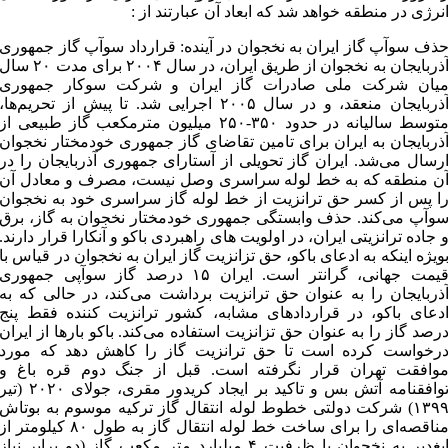
نرژی در منطقه خواهد شد که ابعاد آن عبارتند از :
ذف سوآپ گاز ایران به نخجوان در آینده: قرارداد سوآپ گاز جمهوری
آذربایجان به نخجوان از طریق ایران، در سال ۲۰۰۴ برای مدت ۲۰ سا
یان شرکت ملی صادرات گاز ایران و شرکت سوکار جمهوری
آذربایجان منعقد، و در سال ۲۰۰۵ اجرایی شد. تا پیش از تحریم‌ها،
متوسط سالیانه در حدود ۳۵۰-۲۵۰ میلیون مترمکعب گاز طبیعی از
ذربایجان به ایران برای تامین تقاضای گاز جمهوری خودمختار نخجوان
رسال می‌شد. ایران گاز تحویلی از آستارای جمهوری آذربایجان را در
ن منطقه که به خط لوله سراسری وصل نیست، مصرف و معادل آن
ا پس از کسر حق ترانزیت از خط لوله گاز سراسری خود به نخجوان
وآپ می‌کند. حذف وابستگی جمهوری خودمختار نخجوان به گاز، برق
 جاده ترانزیتی ایران، در اولویت های راهبردی باکو و آنکارا قرار دارند.
ویژه اینکه به ادعای باکو، حق تزانزیت گاز ایران به نخجوان در قیاس با
قیمت جهانی، گرانتر است. ایران ۱۵ درصد گاز سوآپی جمهوری
ذربایجان را به عنوان حق ترانزیت برداشت می‌کند، در حالی که به
دعای باکو، در قراردادهای مشابه، کشور ترانزیت کننده فقط پنج
رصد گاز را به عنوان حق تزانزیت استفاده می‌کند. باکو بارها از ایران
رخواست کرده است تا حق ترانزیت گاز را کاهش دهد که مورد
وافقت تهران قرار نگرفته است. قبل از جنگ دوم قره باغ و
توافقنامه آتش بس و تاکید بر ایجاد کریدور مقری، جولای ۲۰۲۰ (تی
۱۳۹۹) شرکت دولتی خطوط لوله انتقال گاز ترکیه موسوم به بوتاش
مناقصه‌ای را برای ساخت خط لوله انتقال گاز به طول ۸۰ کیلومتر از
ایغدیر به نخجوان با ظرفیت ۴ میلیارد متر مکعب گاز (دو برابر نیاز