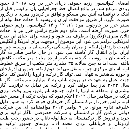
امضای کنوانسیون رژیم حقوقی دریای خزر در اوت ۲۰۱۸ تا حدود
یادی مرتفع شد. در واقع اتصال خط جغرافیایی پان ترکیسم قبل از
ینکه با توافقنامه آتش بس مسکو و توافق بر کریدور مقری یا زنگزور
ورت بگیرد، از طریق موافقت ایران و روسیه با احداث خط لوله از
بستر خزر در چارچوب مواد ۱۱، ۱۲ و ۱۴ کنوانسیون رژیم حقوقی
زر، صورت گرفته است. مانع دوم طرح ترانس خزر نیز با احداث
الان مقری (زنگروز) برطرف می شود و زمینه برای احیای این طرح
مریکایی فراهم می شود. این موضوع از دوجهت برای امریکا و انگلیس
همیت دارد: اول اینکه از میزان وابستگی ترکمنستان به روسیه، چین و
یران برای انتقال گاز کاسته می شود. در حال حاصر صادرات گاز
رکمنستان به روسیه اگرچه، به کمتر از ده میلیاد متر مکعب کاهش
یافته است اما به چین سالانه ۳۵ میلیارد متر مکعب از طریق خطوط
وله آسیای مرکزی چین، منتقل می‌کند. دوم اینکه، جمهوری آذربایجان
 حوزه شاهدنیز به تنهایی نمی تواند گاز ترکیه و اروپا را تامین کند. باکو
جهت عمل به تعهدات در پروژه تاناپ به ۴ میلیارد مترمکعب گاز تا
سال ۲۰۲۳ نیاز پیدا خواهد کرد و ترکیه نیز تمایل به ترانزیت گاز
یشتری از منطقه به اروپا را دارد. چنانچه تانر یلدیز، وزیر وقت انرژی
ترکیه در سپتامبر سال ۲۰۱۲ اعلام نمود که دولت ترکیه از مسیر خط
وله ترانس خزر، از ترکمنستان گاز خریداری خواهد کرد. به همین دلیل
علیرغم تداوم موانع، در ۷ نوامبر ۲۰۱۴ موافقتنامه ای بین شرکت
ولتی ترکمن گاز ترکمنستان و شرکت خصوصی آتاگاز ترکیه برای
رید و فروش گاز ترکمنستان به خط لوله تاناپ در حضور رجب طیب
ردوغان و قربانقلی بردی محمد اف، روسای جمهور ترکیه و
رکمنستان به امضاء رسید. بر اساس این توافقنامه، ترکمنستان متعهد