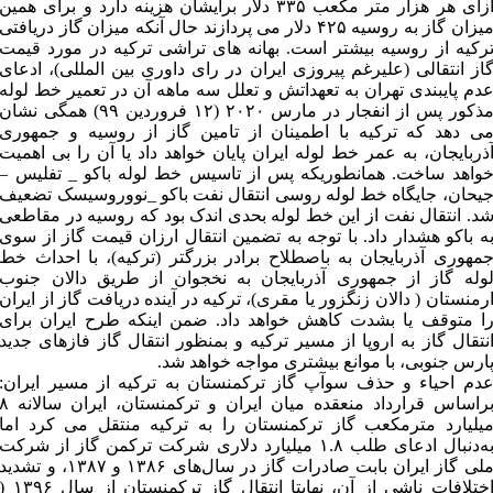
ازای هر هزار متر مکعب ۳۳۵ دلار برایشان هزینه دارد و برای همین
میزان گاز به روسیه ۴۲۵ دلار می پردازند حال آنکه میزان گاز دریافتی
رکیه از روسیه بیشتر است. بهانه های تراشی ترکیه در مورد قیمت
از انتقالی (علیرغم پیروزی ایران در رای داوری بین المللی)، ادعای
دم پایبندی تهران به تعهداتش و تعلل سه ماهه آن در تعمیر خط لوله
مذکور پس از انفجار در مارس ۲۰۲۰ (۱۲ فروردین ۹۹) همگی نشان
ی دهد که ترکیه با اطمینان از تامین گاز از روسیه و جمهوری
ذربایجان، به عمر خط لوله ایران پایان خواهد داد یا آن را بی اهمیت
واهد ساخت. همانطوریکه پس از تاسیس خط لوله باکو _ تفلیس –
یحان، جایگاه خط لوله روسی انتقال نفت باکو _نووروسیسک تضعیف
د. انتقال نفت از این خط لوله بحدی اندک بود که روسیه در مقاطعی
ه باکو هشدار داد. با توجه به تضمین انتقال ارزان قیمت گاز از سوی
مهوری آذربایجان به باصطلاح برادر بزرگتر (ترکیه)، با احداث خط
وله گاز از جمهوری آذربایجان به نخجوان از طریق دالان جنوب
رمنستان ( دالان زنگزور یا مقری)، ترکیه در آینده دریافت گاز از ایران
ا متوقف یا بشدت کاهش خواهد داد. ضمن اینکه طرح ایران برای
نتقال گاز به اروپا از مسیر ترکیه و بمنظور انتقال گاز فازهای جدید
ارس جنوبی، با موانع بیشتری مواجه خواهد شد.
دم احیاء و حذف سوآپ گاز ترکمنستان به ترکیه از مسیر ایران:
براساس قرارداد منعقده میان ایران و ترکمنستان، ایران سالا
یلیارد مترمکعب گاز ترکمنستان را به ترکیه منتقل می کرد اما
به‌دنبال ادعای طلب ۱.۸ میلیارد دلاری شرکت ترکمن گاز از شرکت
ملی گاز ایران بابت صادرات گاز در سال‌های ۱۳۸۶ و ۱۳۸۷، و تشدید
اختلافات ناشی از آن، نهایتا انتقال گاز ترکمنستان از سال ۳۹۶