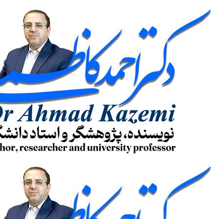
پرش
به
محتوا