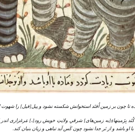
اده تا چون بر زمین اُفتَد استخوانش شکسته نشود و پیل‌[فیل] را شهوت 
َد بِزَمینهاءِ[به زمین‌های] شرقیِ ولایتِ خویش رود‌[،] مَرغزاری اندر ک
با او باشد و از نَر جدا نشود چون کَس آید تباهی و زیان بنیان کند.