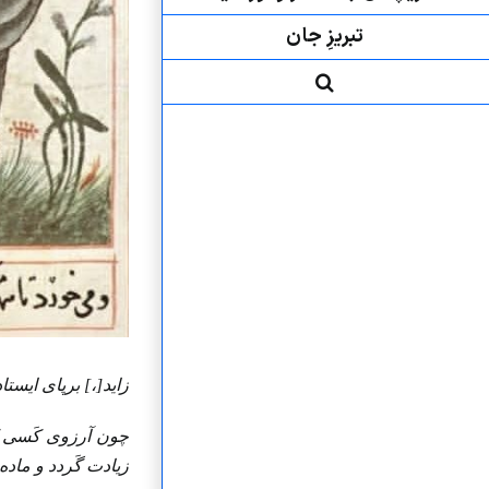
تبریزِ جان
زاید[،] برپای ایست
چون آرزوی کَسی کُن
زیادت گَردد و ماده 