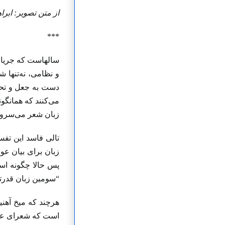
از متن تصویر: ابراهیم مراغی(۶۹۷ق)، منافع‌الحیوان نسخه
***
سالهاست که جریان 
و نظامی، نه‌تنها 
دست به جعل و تحر
می‌کنند که همانگون
زبان شعر می‌سروده
تالی فاسد این تفس
زبان برای بیان عو
پس حالا چگونه است
“سومین زبان قدرتم
هرچند که میخ آهنی
است که شعرای عرب 