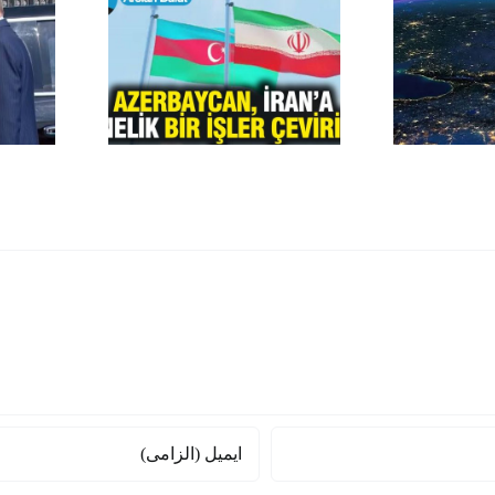
نسخه «تس
کنوانسیون کاسپین؛
ایران و چک
توجیهات واهی در برابر
آذربایجان
منافع ملی
راهبردی 
دیپلماس