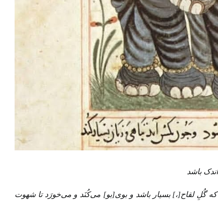
اندک باشد
ه گُلِ لقاح[،] بسیار باشد و بوی[بو] می‌کُنَد و می‌خورَد تا شهوت