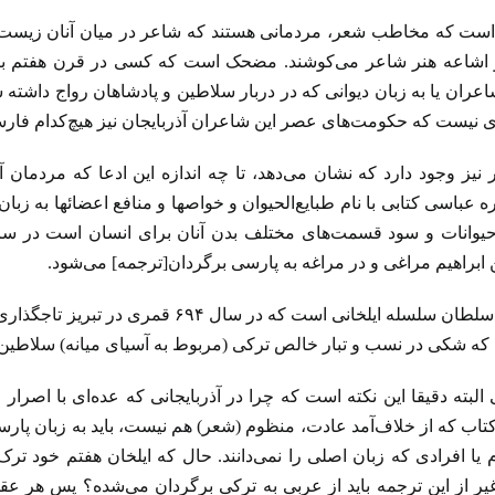
است که مخاطب شعر، مردمانی هستند که شاعر در میان آنان زیست می‌ک
اشاعه هنر شاعر می‌کوشند. مضحک است که کسی در قرن هفتم برای م
ان یا به زبان دیوانی که در دربار سلاطین و پادشاهان رواج داشته شعر
وری نیست که حکومت‌های عصر این شاعران آذربایجان نیز هیچ‌کدام فارسی‌
 نیز وجود دارد که نشان می‌دهد، تا چه اندازه این ادعا که مردما
 عباسی کتابی با نام طبایع‌الحیوان و خواصها و منافع اعضائها به زب
ابراهیم مراغی و در مراغه به پارسی برگردان‌[ترجمه] می‌شود.
غازان‌خان هفتمین سلطان سلسله ایلخانی اس
 که شکی در نسب و تبار خالص ترکی (مربوط به آسیای میانه) سلاطین 
بته دقیقا این نکته است که چرا در آذربایجانی که عده‌ای با اصرار 
کتاب که از خلاف‌آمد عادت، منظوم ‌‌(شعر) هم نیست، باید به زبان پ
یا افرادی که زبان اصلی را نمی‌دانند. حال که ایلخان هفتم خود ترک 
، غیر از این ترجمه باید از عربی به ترکی برگردان می‌شده؟ پس هر ع