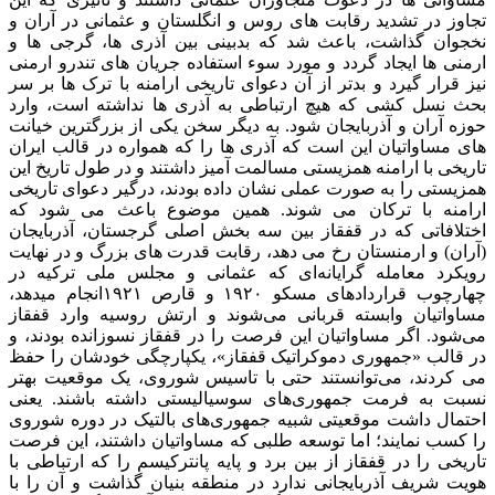
تجاوز در تشدید رقابت های روس و انگلستان و عثمانی در آران و
نخجوان گذاشت، باعث شد که بدبینی بین آذری ها، گرجی ها و
ارمنی ها ایجاد گردد و مورد سوء استفاده جریان های تندرو ارمنی
نیز قرار گیرد و بدتر از آن دعوای تاریخی ارامنه با ترک ها بر سر
بحث نسل کشی که هیچ ارتباطی به آذری ها نداشته است، وارد
حوزه آران و آذربایجان شود. به دیگر سخن یکی از بزرگترین خیانت
های مساواتیان این است که آذری ها را که همواره در قالب ایران
تاریخی با ارامنه همزیستی مسالمت آمیز داشتند و در طول تاریخ این
همزیستی را به صورت عملی نشان داده بودند، درگیر دعوای تاریخی
ارامنه با ترکان می شوند. همین موضوع باعث می شود که
اختلافاتی که در قفقاز بین سه بخش اصلی گرجستان، آذربایجان
(آران) و ارمنستان رخ می دهد، رقابت قدرت های بزرگ و در نهایت
رویکرد معامله گرایانه‌ای که عثمانی و مجلس ملی ترکیه در
چهارچوب قراردادهای مسکو ۱۹۲۰ و قارص ۱۹۲۱انجام میدهد،
مساواتیان وابسته قربانی می‌شوند و ارتش روسیه وارد قفقاز
می‌شود. اگر مساواتیان این فرصت را در قفقاز نسوزانده بودند، و
در قالب «جمهوری دموکراتیک قفقاز»، یکپارچگی خودشان را حفظ
می کردند، می‌توانستند حتی با تاسیس شوروی، یک موقعیت بهتر
نسبت به فرمت جمهوری‌های سوسیالیستی داشته باشند. یعنی
احتمال داشت موقعیتی شبیه جمهوری‌های بالتیک در دوره شوروی
را کسب نمایند؛ اما توسعه طلبی که مساواتیان داشتند، این فرصت
تاریخی را در قفقاز از بین برد و پایه پانترکیسم را که ارتباطی با
هویت شریف آذربایجانی ندارد در منطقه بنیان گذاشت و آن را با