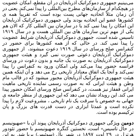
می‌بینیم جمهوری دموکراتیک آذربایجان در آن مقطع، امکان عضویت
در هیچکدام از سازمان‌های مطرح بین‌المللی را پیدا نمی‌کند. یعنی در
آن زمان مثلاً اتحادیه جهانی پست بوده است که تقریباً همه ی
کشورها عضو این اتحادیه بودند ولی جمهوری دموکراتیک آذربایجان
این امکان را پیدا نمی کند یا در سازمان بین المللی کار که الان هم
یکی از مهم ترین سازمان های بین المللی هست و در سال ۱۹۱۹
تاسیس شده است، جمهوری دموکراتیک آذربایجان شرایط عضویت
را پیدا نمی کند. در حالی که از همه کشورها برای حضور در
کنفرانس صلح ورسای در سال ۱۹۱۹ دعوت میشوند، از جمهوری
دموکراتیک آذربایجان دعوتی صورت نمی گیرد و هیئت جمهوری
دموکراتیک آذربایجان به صورت یک جانبه و بدون دعوت در ورسای
فرانسه حضور پیدا می‌کند ولی امکان ورود به کنفرانس را پیدا
نمی‌کند و آنجا یک اتفاق معنادار تاریخی رخ می دهد و آن اینکه همین
هیئت جمهوری دموکراتیک آذربایجان مجبور میشود که در قالب مام
وطن و هیئت ایرانی که به صورت رسمی نماینده تاریخی ماهیت
ایرانی قفقاز نیز هست، در کنفرانس صلح ورسای امکان حضور پیدا
می کند. این رویداد نشان می دهد که این جمهوری از منظر جامعه ی
جهانی به خصوص با سرقت یک نام تاریخی ، مشروعیت لازم را پیدا
نکرده است و عمدتا ابزاری در دست قدرت های بزرگ و پان
ترکیسم بوده است.
دومین
ویژگی جمهوری دموکراتیک آذربایجان پیوند آن با «صهیونیسم
در حال تاسیس» است، نخستین کنگره صهیونیسم با حضور تئودور
هرتزل در ۲۹ اوت ۱۸۹۷ در شهر بال (سوئیس) برپا شد. به این