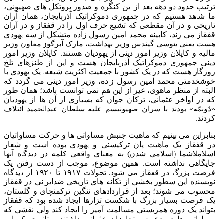
ترتیب حدود دو دهه بعد از این کنگره و صدور پروتکل های صهیونی،
ما شاهد هستیم که در جمهوری دموکراتیک آذربایجان، همان آران
تاریخی و در آن مقطعی که تشیع حرف اول را در قفقاز و در آران
قفقاز می زند، کابینه محمد امین رسول زاده متشکل از سه یهودی
هست یعنی یئوسی گیندس وزیر بهداشت، مارک آبرگوز معاون وزیر
مالیه و کاپلان وزیر امور دینی از یهودیان هستند. کاپلان وزیر امور
دینی جمهوری دموکراتیک آذربایجان هست و این از طنزهای تلخ
روزگار هست که در یک کشور با جمعیت اکثریت شیعه، یک یهودی با
خوشخدمتی محمد امین رسول زاده، وزیر امور دینی می گردد که
البته از منظر ماهوی، غیر از این هم نمی توانست باشد؛ همان طور
که در اواخر عثمانی، ترکان جوان که بسیاری از آن ها از یهودیان
«دُونمّه» بودند با سران صهیونیسم علیه سلطان عبدالحمید ائتلاف
کردند.
بنابراین می بینیم که ماهیت جنبش مساواتی ها و حرکت مساواتیان
در قفقاز یک ماهیت پان ترکیستی و یهودی بوده است و شعار
اسلاملاشما (اسلامی شدن) به معنای واقعی کلمه در دیدگاه آنها
جایگاهی نداشته است. همین موضوع، موجب از دست رفتن یک
فرصت بزرگ در قفقاز می شود. تحولات ۱۹۱۷ تا ۱۹۲۰ از دیدگاه
نویسنده این سطور بخشی از تکانه های تاریخی ضدایرانی در قفقاز
محسوب می شوند؛ بعد از قراردادهای ننگین ترکمنچای و گلستان،
یک فرصت بسیار بزرگ با شکست تزارها ایجاد شده بود که قفقاز
بتواند یک دوره‌ همزیستی مسالمت آمیز را ایجاد کند ولی نقشی که
مساواتی ها در دعوت متجاوزان عثمانی داشتند و تاثیری که این