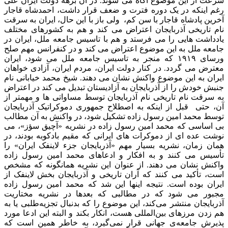
سرعت از این موضوع آگاه می شوند. در آن برهه دولت ایران علی
رغم اینکه در یک دوره فترت و ضعف قرار داشت، احمدشاه قاجار
آخرین پادشاه قاجار با سن کم، ولی باز با این حال، ایران به سرقت
نام تاریخی آذربایجان اعتراض می کند و هم به کشورهای مختلف
یادداشت هایی را می فرستد و هم با تاسیس جامعه ملل، ایران در
جامعه ملل به این موضوع اعتراض می کند و در کنفرانس مهم صلح
ورسای ۱۹۱۹ که منجر به تاسیس جامعه ملل می شود، ایران
معترض می گردد. در کنار دولت ایران، مردم ایران، آزادی خواهان
ایران به این موضوع واکنش نشان می دهند. شیخ محمد خیابانی نام
جنبش خودش را از آذربایجان به آزادیستان تبدیل می کند در اعتراض
به سرقت نام تاریخی نام آذربایجان توسط مساواتی ها و مهمتر از
آن، حتی قبل از اینکه به اصطلاح جمهوری دموکراتیک آذربایجان
توسط محمد امین رسول زاده تشکیل شود، در واکنش به آن مطالب
بی اساسی که محمد امین رسول زاده در نشریه «آچیق سؤز»، می
نوشت عده ای از دموکرات های ایرانی که مقیم بادکوبه بودند، در
همان زمان، نشریه بسیار مهم «آذربایجان جزء لاینفک ایران» را
تأسیس می کنند و به افکار و ادعاهای محمد امین رسول زاده
واکنش نشان می دهند. از عنوان این نشریه همانگونه که مشخص
است، تأکید می کنند که آران تاریخی و آذربایجان بخش لاینفک از
ایران بوده است. نتیجه اینها این شد که محمد امین رسول زاده
مجبور می شود که در مطالبی که بعدها در نشریه مختاریت
آذربایجان منتشر می‌کند، این موضوع را که بدنبال تجزیه‌طلبی یا به
هم زدن مرزهای بین‌المللی هست، انکار بکند و البته این ادعا مورد
پذیرش جامعه‌ی جهانی قرار نمی‌گیرد، به خاطر همین است که