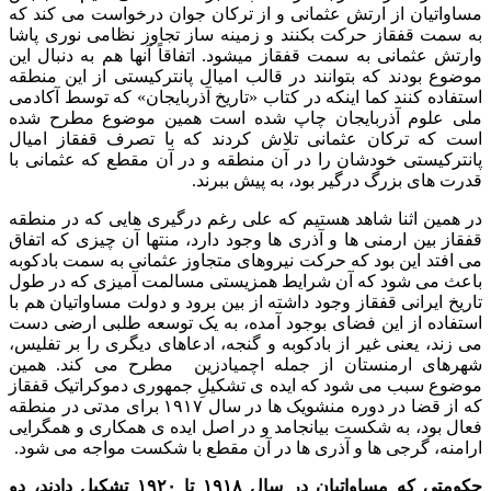
مساواتیان از ارتش عثمانی و از ترکان جوان درخواست می کند که
به سمت قفقاز حرکت بکنند و زمینه ساز تجاوز نظامی نوری پاشا
وارتش عثمانی به سمت قفقاز میشود. اتفاقاً آنها هم به دنبال این
موضوع بودند که بتوانند در قالب امیال پانترکیستی از این منطقه
استفاده کنند کما اینکه در کتاب «تاریخ آذربایجان» که توسط آکادمی
ملی علوم آذربایجان چاپ شده است همین موضوع مطرح شده
است که ترکان عثمانی تلاش کردند که با تصرف قفقاز امیال
پانترکیستی خودشان را در آن منطقه و در آن مقطع که عثمانی با
قدرت های بزرگ درگیر بود، به پیش ببرند.
در همین اثنا شاهد هستیم که علی رغم درگیری هایی که در منطقه
قفقاز بین ارمنی ها و آذری ها وجود دارد، منتها آن چیزی که اتفاق
می افتد این بود که حرکت نیروهای متجاوز عثمانی به سمت بادکوبه
باعث می شود که آن شرایط همزیستی مسالمت آمیزی که در طول
تاریخ ایرانی قفقاز وجود داشته از بین برود و دولت مساواتیان هم با
استفاده از این فضای بوجود آمده، به یک توسعه طلبی ارضی دست
می زند، یعنی غیر از بادکوبه و گنجه، ادعاهای دیگری را بر تفلیس،
شهرهای ارمنستان از جمله اچمیادزین مطرح می کند. همین
موضوع سبب می شود که ایده ی تشکیلِ جمهوری دموکراتیک قفقاز
که از قضا در دوره منشویک ها در سال ۱۹۱۷ برای مدتی در منطقه
فعال بود، به شکست بیانجامد و در اصل ایده ی همکاری و همگرایی
ارامنه، گرجی ها و آذری ها در آن مقطع با شکست مواجه می شود.
حکومتی که مساواتیان در سال ۱۹۱۸ تا ۱۹۲۰ تشکیل دادند، دو