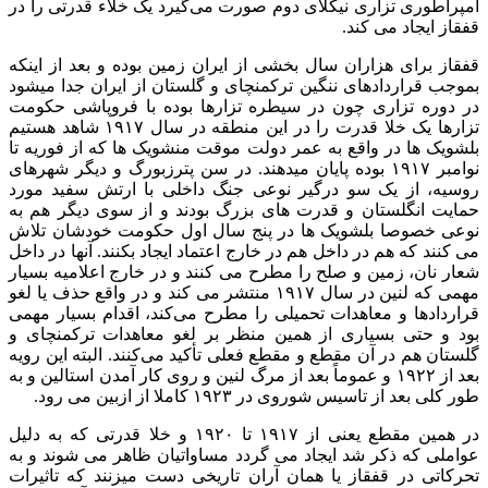
امپراطوری تزاری نیکلای دوم صورت می‌گیرد یک خلاء قدرتی را در
قفقاز ایجاد می کند.
قفقاز برای هزاران سال بخشی از ایران زمین بوده و بعد از اینکه
بموجب قراردادهای ننگین ترکمنچای و گلستان از ایران جدا میشود
در دوره تزاری چون در سیطره تزارها بوده با فروپاشی حکومت
تزارها یک خلا قدرت را در این منطقه در سال ۱۹۱۷ شاهد هستیم
بلشویک ها در واقع به عمر دولت موقت منشویک ها که از فوریه تا
نوامبر ۱۹۱۷ بوده پایان میدهند. در سن پترزبورگ و دیگر شهرهای
روسیه، از یک سو درگیر نوعی جنگ داخلی با ارتش سفید مورد
حمایت انگلستان و قدرت های بزرگ بودند و از سوی دیگر هم به
نوعی خصوصا بلشویک ها در پنج سال اول حکومت خودشان تلاش
می کنند که هم در داخل هم در خارج اعتماد ایجاد بکنند. آنها در داخل
شعار نان، زمین و صلح را مطرح می کنند و در خارج اعلامیه بسیار
مهمی که لنین در سال ۱۹۱۷ منتشر می کند و در واقع حذف یا لغو
قراردادها و معاهدات تحمیلی را مطرح می‌کند، اقدام بسیار مهمی
بود و حتی بسیاری از همین منظر بر لغو معاهدات ترکمنچای و
گلستان هم در آن مقطع و مقطع فعلی تأکید می‌کنند. البته این رویه
بعد از ۱۹۲۲ و عموماً بعد از مرگ لنین و روی کار آمدن استالین و به
طور کلی بعد از تاسیس شوروی در ۱۹۲۳ کاملا از ازبین می رود.
در همین مقطع یعنی از ۱۹۱۷ تا ۱۹۲۰ و خلا قدرتی که به دلیل
عواملی که ذکر شد ایجاد می گردد مساواتیان ظاهر می شوند و به
تحرکاتی در قفقاز یا همان آران تاریخی دست میزنند که تاثیرات