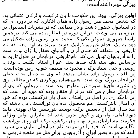
ویژگی مهم داشته است:
اولین
ویژگی، پیوند این حکومت با پان ترکیسم و تُرکان عثمانی بود
که شخص محمدامین رسول زاده همان افکاری که در دوره ای که
در استانبول حضور داشت و در مطالبی که در نشریات استانبول در
آن زمان می نوشت، در این دوره در قفقاز پیاده می کند. در همین
راستا جمهوری دموکراتیکی که محمد امین رسول زاده تشکیل می
دهد به یک اقدام غیردموکراتیک دست میزند به این معنا که نام
تاریخی این منطقه که همان آران و آلبانیای قفقاز یا آرّان بوده است
را به آذربایجان تبدیل می کند. نام تاریخی آذربایجان در طول تاریخ نه
براساس دهها سند بلکه صدها سند اعم از اسناد انگلیسی، یونانی،
روسی و حتی اسناد ترکی، محدود به منطقه جنوب ارس بوده است.
این اقدام رسول زاده نشان میدهد که وی به دنبال بحث جعلی
آذربایجان بزرگ بوده است؛ یعنی همان رویکردی که در مطالب وی
در نشریه «آچیق سؤز» نیز مطرح بوده است. مرزهایی که وی از
آذربایجان مطرح می کند فراتر از قفقاز بوده که موید آن است که
این نامگذاری در اصل در راستای امیال پان ترکیستی بوده که خود
آن امیال پانترکیستی هم محصول ایده پان تورانیستی می باشند که
صد سال قبل از تاسیس ترکیه توسط تئوریسین های یهودی مانند
دیوید لملی، وامبری و کوهن تدوین شده اند. بنابراین اولین ویژگی
حکومت مساواتیان پیوند آنها با پان ترکیسم ترکیه ای و پان تورانیسم
انگلیسی است که خود را در سرقت نام آذربایجان نمایان می سازد.
البته که مردم بصیر ایران و آذربایجان ایران مثل هر مقطع تاریخی به