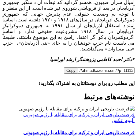
امیال سران صهیون، همسو گردانید که تبعات آن دامنگیر جمهوری
آذربایجان در بعد از فروپاشی شوروی نیز شده است. از این منظر و
با توجه به وضعیت حقوقی عدم پذیرش جهانی که جمهوری
دموکراتیک آذربایجان در سال‌های ۱۹۱۸ و ۱۹۲۰ داشته است، اساساً
امتداد استقلال آذربایجان از سال ۱۹۹۱ به جمهوری دموکراتیک
آذربایجان در سال ۱۹۱۸ مشروعیت حقوقی ندارد و اساساً
اگردولتمردان باکو اگر اعتقاد راسخ به این موضوع داشتند، طبیعتاً
می بایست نام حزب خودشان را به جای «ینی آذربایجان»، حزب
«ینی مساوات» می‌گذاشتند.
*دکتر احمد کاظمی پژوهشگر ارشد اوراسیا
Copy
این مطلب رو برای دوستانتان به اشتراک بگذارید!
WhatsApp
Facebook
Telegram
LinkedIn
X
ایمیل
نوشته‌‌های مرتبط
فرصت تاریخی ایران و ترکیه برای مقابله با رژیم صهیونی
آلبوم عکس
فرصت تاریخی ایران و ترکیه برای مقابله با رژیم صهیونی