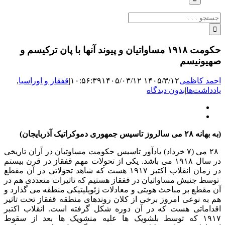
جستجو
برای:
حکومت ۱۹۱۸ مساواتیان و پیوند آنها با پان ترکیسم و
صهیونیسم
احمد کاظمی
۱۴۰۵/۳/۱۲ ۱۰:۵۶:۳۹
۱۴۰۵/۰۳/۱۲
|
قفقاز و اوراسیا
,
یادداشت‌ها
|
بدون دیدگاه
نمایش
تصویر
بزرگ
(به بهانه ۲۸ می سالروز تاسیس جمهوری دموکراتیک آذربایجان)
۲۸ می (۷ خرداد) یادآور تاسیس حکومت مساوتیان در آران تاریخی
در سال ۱۹۱۸ می باشد. یکی از تحولات مهم قفقاز در قرن بیستم
در زمان انقلاب اکتبر ۱۹۱۷ هست که شاهد تحولاتی در آن مقطع
توسط جنبش مساواتیان در قفقاز هستیم که تاثیرات متعددی هم در
آن مقطع بر مباحث هویتی و معادلات ژئوپلیتیکی منطقه می گذارد و
هم به نوعی امروز برخی از کلان روندهای منطقه قفقاز تحت تاثیر
اقداماتی هست که در آن دوره شکل گرفته است. انقلاب اکتبر
۱۹۱۷ که توسط بلشویک ها علیه منشویک ها بعد از سقوط