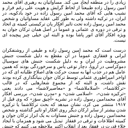
زیادی را در منطقه ایجاد می کند. مساواتیان به رهبری آقای محمد
امین رسول زاده طبیعتاً از لحاظ گرایش و هویت علی رغم فراز و
نشیب هایی که آقای محمد امین رسول زاده در خود بادکوبه، در
ایران، در ترکیه داشته ولی به طور کلی عقاید مساواتیان و شخص
محمد امین رسول زاده تحت تاثیر افکار پان ترکیستی کمیته ی اتحاد
و ترقی در دوره ی عثمانی و عموماً در اصل همان ترکان جوان به
ویژه افکار آقای انور پاشا بوده و البته این خیلی چیز پیچیده ای
نیست.
درست است که محمد امین رسول زاده و طیفی از روشنفکران
ایرانی و قفقازی عموماً در آن مقطع به دلیل شکست جنبش
مشروطیت در ایران و به دلیل شکست جنبش های سوسیال
دموکراسی در اروپا، دچار نوعی یأس و سرخوردگی بودند که همین
عامل هم در جذب آنها به سمت حرکت های اصلاح طلبانه ای که در
اواخر امپراطوری عثمانی توسط ترکان جوان بنیانگذاری کرده بودند
نقش داشت، و البته که از مجموع شعارهایی که در قالب
«ترکلاشما»، «اسلاملاشما» و «معاصیرلاشما» می دادند یعنی
«ترکیزه شدن»، «اسلامی شدن» و «مدرن شدن»، بررسی افکار
آقای محمدامین رسول زاده در نشریه «آچیق سؤز» که وی قبل از
۱۹۱۷ منتشر می کرد، نشان میدهد که بحث ترکلاشما یا ترکیزه
شدن بیشتر از سایر ارکان دیگر روی افکار او تاثیر گذاشته و شخص
محمدامین رسول زاده و جنبش مساوات به یک ابزار ترکان جوان و
کمیته اطلاعات و ترقی در قفقاز تبدیل می شود و همزمان با ایجاد
خلاء قدرت در قفقاز بعد از انقلاب اکتبر ملاحظه می کنیم که جنبش